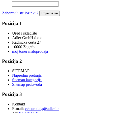
Zaboravili ste lozinku?
Prijavite se
Pozicija 1
Ured i skladište
Adler GmbH d.o.o.
Radnička cesta 27
10000 Zagreb
moj toner maloprodaja
Pozicija 2
SITEMAP
Napredna pretraga
Sitemap kategorija
Sitemap proizvoda
Pozicija 3
Kontakt
E-mail:
veleprodaja@adler.hr