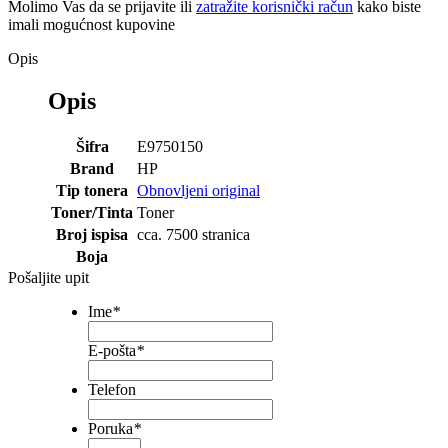
Molimo Vas da se
prijavite
ili
zatražite korisnički račun
kako biste
imali mogućnost kupovine
Opis
Opis
Šifra
E9750150
Brand
HP
Tip tonera
Obnovljeni original
Toner/Tinta
Toner
Broj ispisa
cca. 7500 stranica
Boja
Pošaljite upit
Ime
*
E-pošta
*
Telefon
Poruka
*