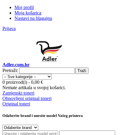
Moj profil
Moja košarica
Nastavi na blagajnu
Prijava
Adler.com.hr
Pretraži:
Traži
0 proizvod(i)
-
0,00 €
Nemate artikala u svojoj košarici.
Zamjenski toneri
Obnovljeni original toneri
Original toneri
Odaberite brand i unesite model Vašeg printera