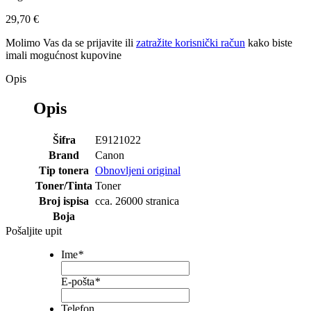
29,70 €
Molimo Vas da se
prijavite
ili
zatražite korisnički račun
kako biste
imali mogućnost kupovine
Opis
Opis
Šifra
E9121022
Brand
Canon
Tip tonera
Obnovljeni original
Toner/Tinta
Toner
Broj ispisa
cca. 26000 stranica
Boja
Pošaljite upit
Ime
*
E-pošta
*
Telefon