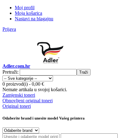
Moj profil
Moja košarica
Nastavi na blagajnu
Prijava
Adler.com.hr
Pretraži:
Traži
0 proizvod(i)
-
0,00 €
Nemate artikala u svojoj košarici.
Zamjenski toneri
Obnovljeni original toneri
Original toneri
Odaberite brand i unesite model Vašeg printera