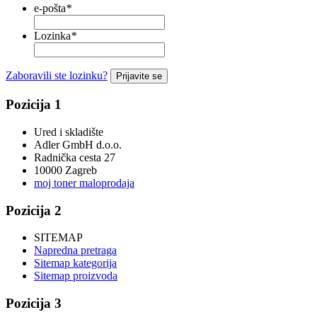
e-pošta
*
Lozinka
*
Zaboravili ste lozinku?
Prijavite se
Pozicija 1
Ured i skladište
Adler GmbH d.o.o.
Radnička cesta 27
10000 Zagreb
moj toner maloprodaja
Pozicija 2
SITEMAP
Napredna pretraga
Sitemap kategorija
Sitemap proizvoda
Pozicija 3