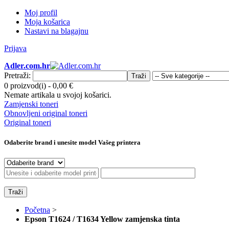
Moj profil
Moja košarica
Nastavi na blagajnu
Prijava
Adler.com.hr
Pretraži:
Traži
0 proizvod(i)
-
0,00 €
Nemate artikala u svojoj košarici.
Zamjenski toneri
Obnovljeni original toneri
Original toneri
Odaberite brand i unesite model Vašeg printera
Traži
Početna
>
Epson T1624 / T1634 Yellow zamjenska tinta