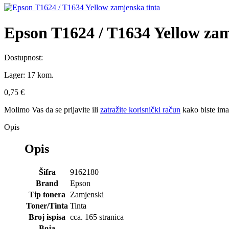
Epson T1624 / T1634 Yellow zam
Dostupnost:
Lager:
17 kom.
0,75 €
Molimo Vas da se
prijavite
ili
zatražite korisnički račun
kako biste im
Opis
Opis
Šifra
9162180
Brand
Epson
Tip tonera
Zamjenski
Toner/Tinta
Tinta
Broj ispisa
cca. 165 stranica
Boja