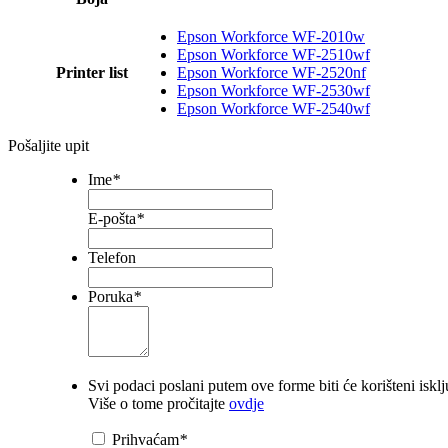
Epson Workforce WF-2010w
Epson Workforce WF-2510wf
Printer list
Epson Workforce WF-2520nf
Epson Workforce WF-2530wf
Epson Workforce WF-2540wf
Pošaljite upit
Ime
*
E-pošta
*
Telefon
Poruka
*
Svi podaci poslani putem ove forme biti će korišteni iskl
Više o tome pročitajte
ovdje
Prihvaćam
*