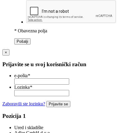
* Obavezna polja
Pošalji
×
Prijavite se u svoj korisnički račun
e-pošta
*
Lozinka
*
Zaboravili ste lozinku?
Prijavite se
Pozicija 1
Ured i skladište
Adler GmbH d.o.o.