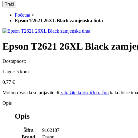
Traži
Početna
>
Epson T2621 26XL Black zamjenska tinta
Epson T2621 26XL Black zamjen
Dostupnost:
Lager:
5 kom.
0,77 €
Molimo Vas da se
prijavite
ili
zatražite korisnički račun
kako biste im
Opis
Opis
Šifra
9162187
Brand
Epson