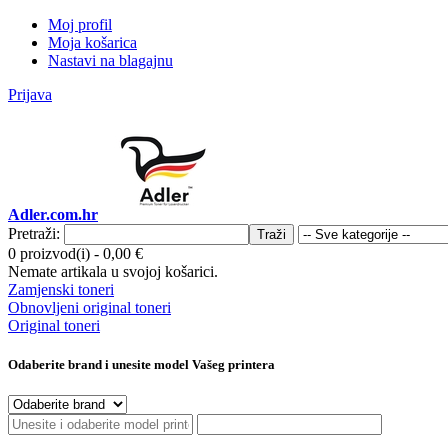
Moj profil
Moja košarica
Nastavi na blagajnu
Prijava
Adler.com.hr
Pretraži:
Traži
0 proizvod(i)
-
0,00 €
Nemate artikala u svojoj košarici.
Zamjenski toneri
Obnovljeni original toneri
Original toneri
Odaberite brand i unesite model Vašeg printera