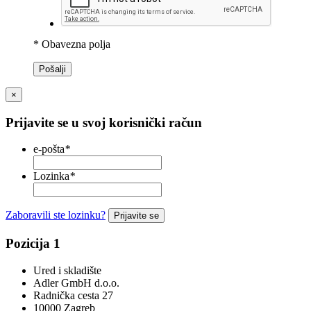
* Obavezna polja
Pošalji
×
Prijavite se u svoj korisnički račun
e-pošta
*
Lozinka
*
Zaboravili ste lozinku?
Prijavite se
Pozicija 1
Ured i skladište
Adler GmbH d.o.o.
Radnička cesta 27
10000 Zagreb