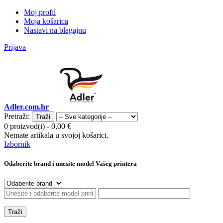
Moj profil
Moja košarica
Nastavi na blagajnu
Prijava
Adler.com.hr
Pretraži:
Traži
0 proizvod(i)
-
0,00 €
Nemate artikala u svojoj košarici.
Izbornik
Odaberite brand i unesite model Vašeg printera
Traži