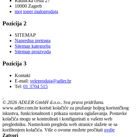
Radnička cesta 27
10000 Zagreb
moj toner maloprodaja
Pozicija 2
SITEMAP
Napredna pretraga
Sitemap kategorija
Sitemap proizvoda
Pozicija 3
Kontakt
E-mail:
veleprodaja@adler.hr
Tel:
01 3704 515
©
2026
ADLER GmbH d.o.o.. Sva prava pridržana.
www.adler.com.hr koristi kolačiće za pružanje boljeg korisničkog
iskustva, funkcionalnosti i prikaza sustava oglašavanja. Postavke
kolačića mogu se kontrolirati i konfigurirati u vašem web
pregledniku. Nastavkom pregleda web stranice slažete se sa
korištenjem kolačića. Više o ovome možete pročitati
ovdje
Zatvori