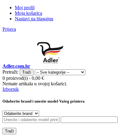
Moj profil
Moja košarica
Nastavi na blagajnu
Prijava
Adler.com.hr
Pretraži:
Traži
0 proizvod(i)
-
0,00 €
Nemate artikala u svojoj košarici.
Izbornik
Odaberite brand i unesite model Vašeg printera
Traži