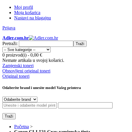
Moj profil
Moja košarica
Nastavi na blagajnu
Prijava
Adler.com.hr
Pretraži:
Traži
0 proizvod(i)
-
0,00 €
Nemate artikala u svojoj košarici.
Zamjenski toneri
Obnovljeni original toneri
Original toneri
Odaberite brand i unesite model Vašeg printera
Traži
Početna
>
Canon CLI-521 Gray zamjenska tinta