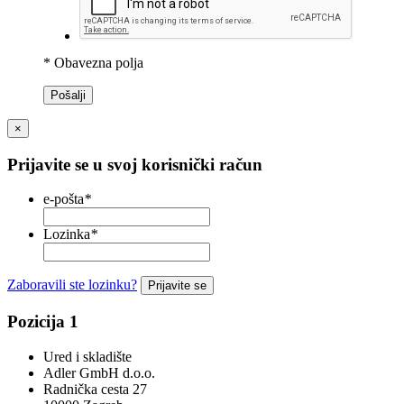
* Obavezna polja
Pošalji
×
Prijavite se u svoj korisnički račun
e-pošta
*
Lozinka
*
Zaboravili ste lozinku?
Prijavite se
Pozicija 1
Ured i skladište
Adler GmbH d.o.o.
Radnička cesta 27