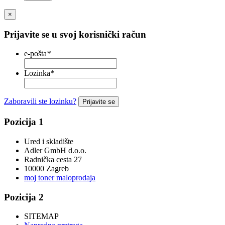
×
Prijavite se u svoj korisnički račun
e-pošta
*
Lozinka
*
Zaboravili ste lozinku?
Prijavite se
Pozicija 1
Ured i skladište
Adler GmbH d.o.o.
Radnička cesta 27
10000 Zagreb
moj toner maloprodaja
Pozicija 2
SITEMAP