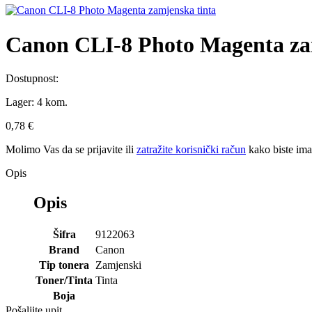
Canon CLI-8 Photo Magenta za
Dostupnost:
Lager:
4 kom.
0,78 €
Molimo Vas da se
prijavite
ili
zatražite korisnički račun
kako biste im
Opis
Opis
Šifra
9122063
Brand
Canon
Tip tonera
Zamjenski
Toner/Tinta
Tinta
Boja
Pošaljite upit