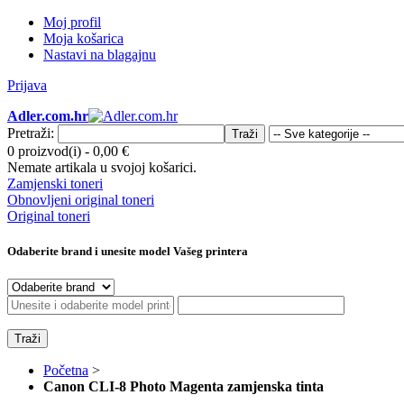
Moj profil
Moja košarica
Nastavi na blagajnu
Prijava
Adler.com.hr
Pretraži:
Traži
0 proizvod(i)
-
0,00 €
Nemate artikala u svojoj košarici.
Zamjenski toneri
Obnovljeni original toneri
Original toneri
Odaberite brand i unesite model Vašeg printera
Traži
Početna
>
Canon CLI-8 Photo Magenta zamjenska tinta