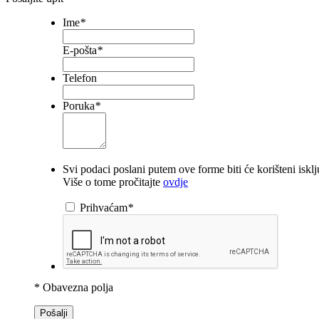
Ime
*
E-pošta
*
Telefon
Poruka
*
Svi podaci poslani putem ove forme biti će korišteni iskl
Više o tome pročitajte
ovdje
Prihvaćam
*
* Obavezna polja
Pošalji