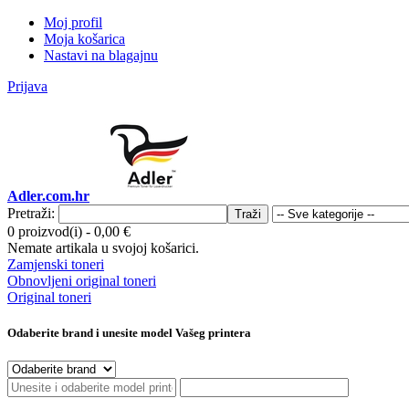
Moj profil
Moja košarica
Nastavi na blagajnu
Prijava
Adler.com.hr
Pretraži:
Traži
0 proizvod(i)
-
0,00 €
Nemate artikala u svojoj košarici.
Zamjenski toneri
Obnovljeni original toneri
Original toneri
Odaberite brand i unesite model Vašeg printera