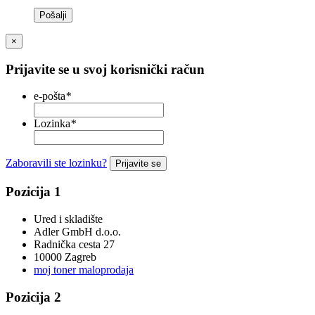
Pošalji
×
Prijavite se u svoj korisnički račun
e-pošta
*
Lozinka
*
Zaboravili ste lozinku?
Prijavite se
Pozicija 1
Ured i skladište
Adler GmbH d.o.o.
Radnička cesta 27
10000 Zagreb
moj toner maloprodaja
Pozicija 2