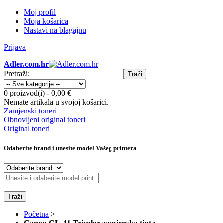
Moj profil
Moja košarica
Nastavi na blagajnu
Prijava
Adler.com.hr
Pretraži:
Traži
0 proizvod(i)
-
0,00 €
Nemate artikala u svojoj košarici.
Zamjenski toneri
Obnovljeni original toneri
Original toneri
Odaberite brand i unesite model Vašeg printera
Traži
Početna
>
Canon CL-41 Tricolor zamjenska tinta