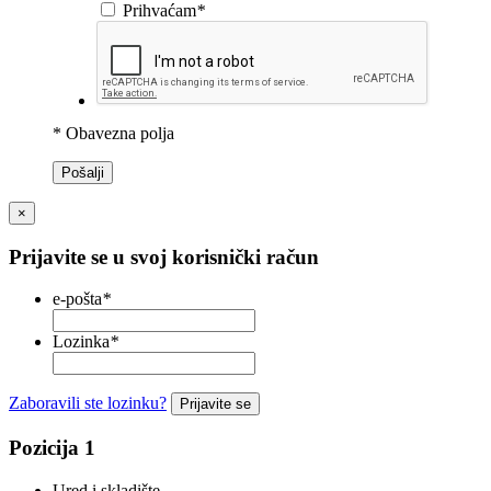
Prihvaćam
*
* Obavezna polja
Pošalji
×
Prijavite se u svoj korisnički račun
e-pošta
*
Lozinka
*
Zaboravili ste lozinku?
Prijavite se
Pozicija 1
Ured i skladište