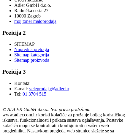
Adler GmbH d.o.o.
Radnička cesta 27
10000 Zagreb
moj toner maloprodaja
Pozicija 2
SITEMAP
Napredna pretraga
Sitemap kategorija
Sitemap proizvoda
Pozicija 3
Kontakt
E-mail:
veleprodaja@adler.hr
Tel:
01 3704 515
©
ADLER GmbH d.o.o.. Sva prava pridržana.
www.adler.com.hr koristi kolačiće za pružanje boljeg korisničkog
iskustva, funkcionalnosti i prikaza sustava oglašavanja. Postavke
kolačića mogu se kontrolirati i konfigurirati u vašem web
pregledniku. Nastavkom pregleda web stranice slažete se sa