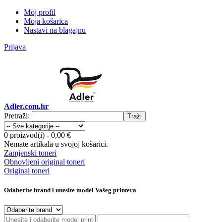
Moj profil
Moja košarica
Nastavi na blagajnu
Prijava
Adler.com.hr
Pretraži:
Traži
0 proizvod(i)
-
0,00 €
Nemate artikala u svojoj košarici.
Zamjenski toneri
Obnovljeni original toneri
Original toneri
Odaberite brand i unesite model Vašeg printera