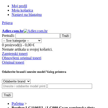
Moj profil
Moja košarica
Nastavi na blagajnu
Prijava
Adler.com.hr
Pretraži:
Traži
0 proizvod(i)
-
0,00 €
Nemate artikala u svojoj košarici.
Zamjenski toneri
Obnovljeni original toneri
Original toneri
Odaberite brand i unesite model Vašeg printera
Traži
Početna
>
Brother LC1100XL / LC980 Cyan zamjenska tinta